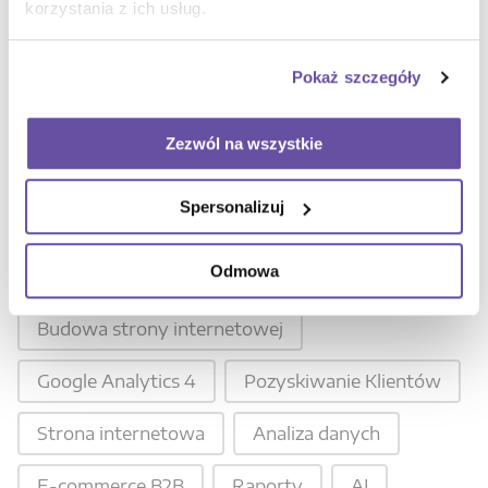
korzystania z ich usług.
Wyszukaj
Pokaż szczegóły
Wyszukaj
Wyszukaj
Zezwól na wszystkie
Wybierz kategorię
Spersonalizuj
Wybierz kategorię
Wszystkie
Technical Marketing
Odmowa
Automatyzacja
Budowa strony internetowej
Google Analytics 4
Pozyskiwanie Klientów
Strona internetowa
Analiza danych
E-commerce B2B
Raporty
AI