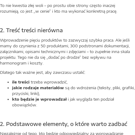
To nie kwestia złej woli – po prostu obie strony często inaczej
rozumieją, co jest „w cenie” i kto ma wykonać konkretną pracę.
2. Treść treści nierówna
Wprowadzenie pięciu produktów to zazwyczaj szybka praca. Ale jeśli
mamy do czynienia z 50 produktami, 300 podstronami dokumentacji,
załącznikami, opisami technicznymi i zdjęciami – to zupełnie inna skala
projektu. Tego nie da się „dodać po drodze” bez wpływu na
harmonogram i koszty.
Dlatego tak ważne jest, aby zawczasu ustalić:
ile treści
trzeba wprowadzić,
jakie rodzaje materiałów
są do wdrożenia (teksty, pliki, grafiki,
przyciski, linki),
kto będzie je wprowadzał
i jak wygląda ten podział
obowiązków.
2. Podstawowe elementy, o które warto zadbać
Niezależnie od tego, kto będzie odpowiedzialny za wprowadzanie