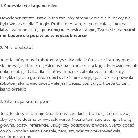
1. Sprawdzenie tagu noindex
Deweloper często ustawia ten tag, aby strona w trakcie budowy nie
była widoczna dla Google. Problem w tym, że po publikacji można
łatwo zapomnieć o jego usunięciu. A jeśli zostanie, Twoja strona
nadal
nie będzie się pojawiać w wyszukiwarce
.
2. Plik robots.txt
To plik, który mówi robotom wyszukiwarki, które części strony mogą
skanować, a które nie. Jeśli masz na stronie np. sekcję z logowaniem lub
dokumentacją tylko dla klientów, możesz zablokować te obszary.
Przykład prostego pliku
może wyglądać tak, że pozwala
robots.txt
robotom skanować całość – ale jeśli chcesz coś ukryć, trzeba to tam
jasno określić.
3. Site mapa sitemap.xml
To plik, który informuje Google o wszystkich stronach, które chcesz,
aby były widoczne w wyszukiwarce. Można tam zawrzeć np. stronę
główną, posty, referencje, usługi czy podstrony z wideo. Warto dodać
go do Google Search Console, żeby szybciej zaindeksować całą
strukturę strony.