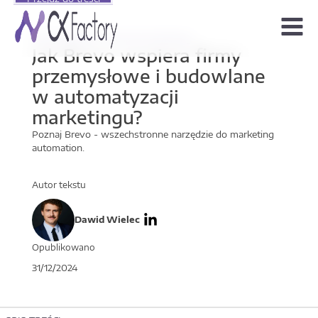
Menu
Automatyzacja
|
Technical Marketing
Jak Brevo wspiera firmy
przemysłowe i budowlane
w automatyzacji
marketingu?
Poznaj Brevo - wszechstronne narzędzie do marketing
automation.
Autor tekstu
Dawid Wielec
Opublikowano
31/12/2024