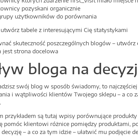
ownicy których zdarzenie first_visit miało miejsce 
ownicy pozyskani organicznie
grupy użytkowników do porównania
utwórz tabele z interesującymi Cię statystykami
nać skuteczność poszczególnych blogów – utwórz
jest strona docelowa
yw bloga na decyz
wadzisz swój blog w sposób świadomy, to najczęście
ania i wątpliwości klientów Twojego sklepu – a co z
.
 przykładem są tutaj wpisy porównujące produkty z
się pomóc klientowi różnice pomiędzy produktami, 
ecyzję – a co za tym idzie – ułatwić mu podjęcie de