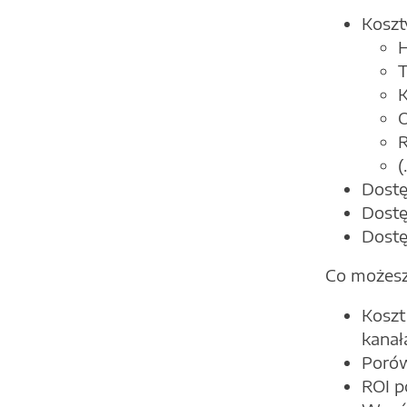
Koszt
H
T
K
O
R
(
Dostę
Dostę
Dostę
Co możesz
Koszt
kanał
Porów
ROI p