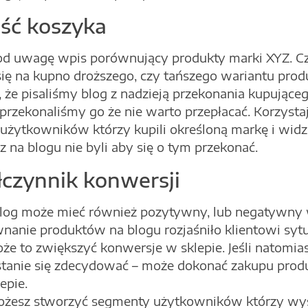
ść koszyka
 uwagę wpis porównujący produkty marki XYZ. Czy
się na kupno droższego, czy tańszego wariantu prod
, że pisaliśmy blog z nadzieją przekonania kupując
 przekonaliśmy go że nie warto przepłacać. Korzyst
użytkowników którzy kupili określoną markę i widzi
ecz na blogu nie byli aby się o tym przekonać.
czynnik konwersji
log może mieć również pozytywny, lub negatywny
wnanie produktów na blogu rozjaśniło klientowi sytu
że to zwiększyć konwersje w sklepie. Jeśli natomia
stanie się zdecydować – może dokonać zakupu produk
epie.
esz stworzyć segmenty użytkowników którzy wyświ