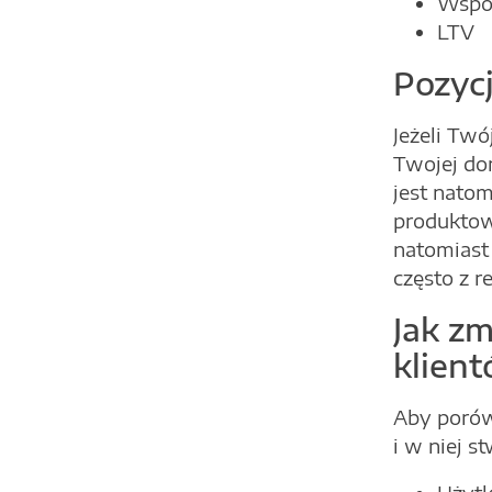
Wspó
LTV
Pozyc
Jeżeli Twó
Twojej do
jest nato
produktow
natomiast
często z r
Jak z
klien
Aby porów
i w niej 