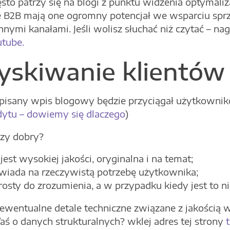
sto patrzy się na blogi z punktu widzenia optymaliz
e B2B mają one ogromny potencjał we wsparciu spr
nnymi kanałami. Jeśli wolisz słuchać niż czytać – n
utube.
yskiwanie klientów
pisany wpis blogowy będzie przyciągał użytkownik
dytu – dowiemy się dlaczego
)
czy dobry?
 jest wysokiej jakości, oryginalna i na temat;
iada na rzeczywistą potrzebę użytkownika;
prosty do zrozumienia, a w przypadku kiedy jest to n
 ewentualne detale techniczne związane z jakością w
/aś o danych strukturalnych? wklej adres tej strony