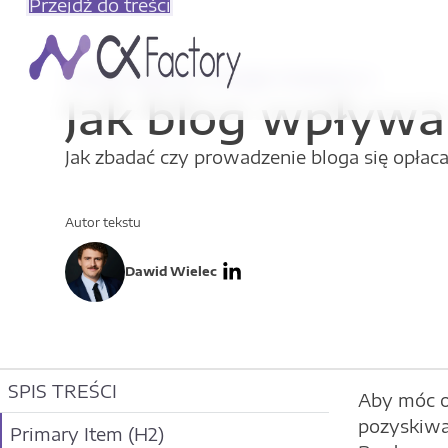
Przejdź do treści
Analiza danych
|
Google Analytics 4
Jak blog wpływa 
Jak zbadać czy prowadzenie bloga się opłac
Autor tekstu
Dawid Wielec
SPIS TREŚCI
Aby móc od
pozyskiwa
Primary Item (H2)