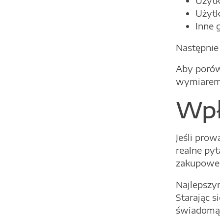
Użytk
Użytk
Inne 
Następnie 
Aby porów
wymiarem 
Wpł
Jeśli pro
realne pyt
zakupowe
Najlepszym
Starając 
świadomą d