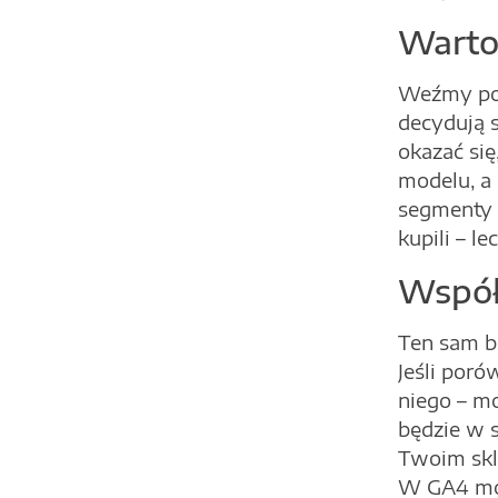
Warto
Weźmy pod
decydują 
okazać się
modelu, a
segmenty 
kupili – l
Współ
Ten sam b
Jeśli poró
niego – mo
będzie w 
Twoim skl
W GA4 moż