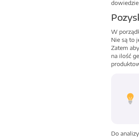
dowiedzie
Pozys
W porządk
Nie są to 
Zatem aby
na ilość g
produktowe
Do analizy