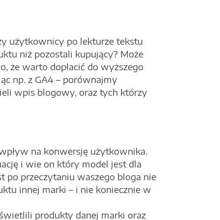
 użytkownicy po lekturze tekstu
uktu niż pozostali kupujący? Może
ego, że warto dopłacić do wyższego
ając np. z GA4 – porównajmy
eli wpis blogowy, oraz tych którzy
 wpływ na konwersję użytkownika.
ację i wie on który model jest dla
st po przeczytaniu waszego bloga nie
tu innej marki – i nie koniecznie w
etlili produkty danej marki oraz