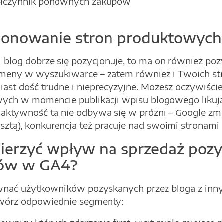
łczynnik ponownych zakupów
jonowanie stron produktowych
j blog dobrze się pozycjonuje, to ma on również p
meny w wyszukiwarce – zatem również i Twoich st
miast dość trudne i nieprecyzyjne. Możesz oczywiśc
ych w momencie publikacji wpisu blogowego likuj
 aktywność ta nie odbywa się w próżni – Google zmi
esztą), konkurencja też pracuje nad swoimi stronami it
mierzyć wpływ na sprzedaż poz
tów w GA4?
nać użytkowników pozyskanych przez bloga z inny
stwórz odpowiednie segmenty: