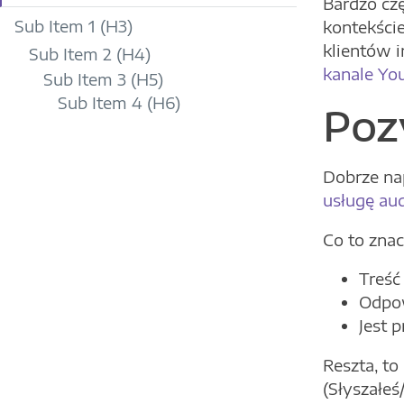
Bardzo czę
Sub Item 1 (H3)
kontekści
klientów i
Sub Item 2 (H4)
kanale Yo
Sub Item 3 (H5)
Sub Item 4 (H6)
Poz
Dobrze na
usługę au
Co to zna
Treść
Odpow
Jest 
Reszta, to
(Słyszałeś