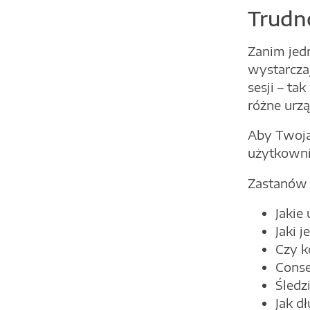
Trudno
Zanim jedn
wystarczaj
sesji – ta
różne urzą
Aby Twoja
użytkowni
Zastanów 
Jakie
Jaki 
Czy k
Cons
Śledz
Jak d