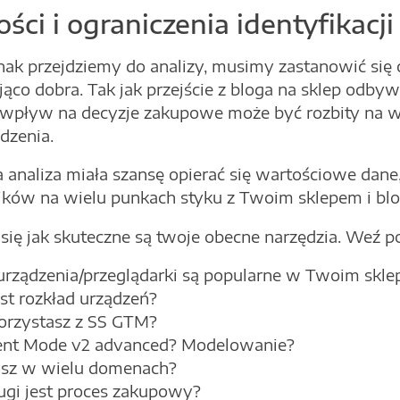
ści i ograniczenia identyfikac
ak przejdziemy do analizy, musimy zastanowić się c
ąco dobra. Tak jak przejście z bloga na sklep odby
k wpływ na decyzje zakupowe może być rozbity na wi
dzenia.
 analiza miała szansę opierać się wartościowe dane
ków na wielu punkach styku z Twoim sklepem i blo
się jak skuteczne są twoje obecne narzędzia. Weź 
 urządzenia/przeglądarki są popularne w Twoim skle
jest rozkład urządzeń?
orzystasz z SS GTM?
ent Mode v2 advanced? Modelowanie?
isz w wielu domenach?
ługi jest proces zakupowy?