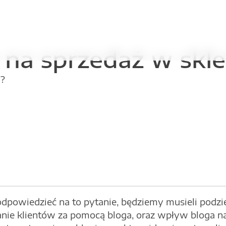
na sprzedaż w skle
a?
powiedzieć na to pytanie, będziemy musieli podziel
nie klientów za pomocą bloga, oraz wpływ bloga n