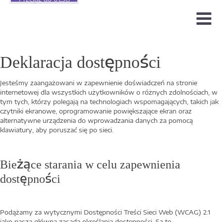
Menu
Deklaracja dostępności
Jesteśmy zaangażowani w zapewnienie doświadczeń na stronie
internetowej dla wszystkich użytkowników o różnych zdolnościach, w
tym tych, którzy polegają na technologiach wspomagających, takich jak
czytniki ekranowe, oprogramowanie powiększające ekran oraz
alternatywne urządzenia do wprowadzania danych za pomocą
klawiatury, aby poruszać się po sieci.
Bieżące starania w celu zapewnienia
dostępności
Podążamy za wytycznymi Dostępności Treści Sieci Web (WCAG) 2.1
jako naszą główną zasadą określania dostępności. Są to