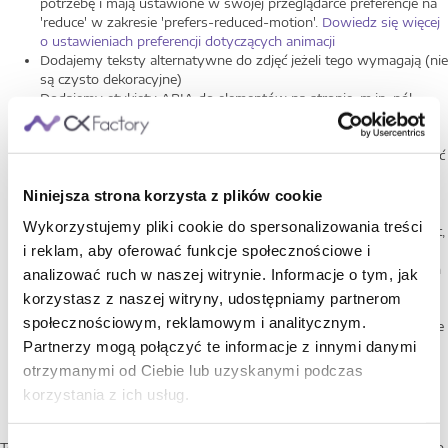
potrzebę i mają ustawione w swojej przeglądarce preferencje na
'reduce' w zakresie 'prefers-reduced-motion'.
Dowiedz się więcej
o ustawieniach preferencji dotyczących animacji
Dodajemy teksty alternatywne do zdjęć jeżeli tego wymagają (nie
są czysto dekoracyjne)
Dodajemy etykiety ARIA do elementów na stronie, m.in. pól
formularzy, linków nie zawierająych tekstu i innych elementów
których przeznaczenie nie jest zrozumiałe podczas korzystania z
czytników ekranu i innych narzędzi wspomagających dostępność
treści
Zapewniamy odpowiedni kontrast tekstu na poziomie 4.5:1
Niniejsza strona korzysta z plików cookie
Semantyczne oznaczenie jest odpowiednio używane do
Wykorzystujemy pliki cookie do spersonalizowania treści
wyznaczania nagłówków, regionów/punktów orientacyjnych, list,
i reklam, aby oferować funkcje społecznościowe i
tekstu podkreślonego lub specjalnego itp.
Tabele są używane do danych tabelarycznych, a komórki danych
analizować ruch w naszej witrynie. Informacje o tym, jak
są powiązane z ich nagłówkami. Podpisy tabel danych, jeśli są
korzystasz z naszej witryny, udostępniamy partnerom
obecne, są powiązane z tabelami danych.
społecznościowym, reklamowym i analitycznym.
Etykiety tekstowe są powiązane z polami formularza. Powiązane
kontrolki formularza są grupowane za pomocą zestawu
Partnerzy mogą połączyć te informacje z innymi danymi
pól/legendy. Oznaczenie ARIA może być używane, gdy
otrzymanymi od Ciebie lub uzyskanymi podczas
standardowy HTML jest niewystarczający.
korzystania z ich usług.
To jest część naszych szerszych wysiłków, aby doświadczenie każdego