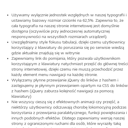
Używamy wyłącznie jednostek względnych w naszej typografii i
ustawiamy bazowy rozmiar czcionki na 62,5%. Zapewnia to, że
cała typografia na naszej stronie internetowej jest domyślnie
dostępna (oczywiście przy jednoczesnej automatycznej
responsywności na wszystkich rozmiarach urządzeń).
Uwzględniamy style fokusu tabulacji, dzięki czemu użytkownicy
korzystający z klawiatury do poruszania się po serwisie wiedzą
gdzie aktualnie znajdują się w witrynie
Zapewniamy link do pomijania, który pozwala użytkownikom
korzystającym z klawiatury natychmiast przejść do głównej treści
strony internetowej, dzięki czemu nie muszą przechodzić przez
każdy element menu nawigacji na każdej stronie.
Wyłączamy płynne przewijanie jQuery do linków z hashem i
zastępujemy je płynnym przewijaniem opartym na CSS do linków
z hashem (jQuery zaburza kolejność nawigacji za pomocą
klawiatury)
Nie wszyscy cieszą się z efektownych animacji czy przejść, a
niektórzy użytkownicy odczuwają chorobę lokomocyjną podczas
korzystania z przewijania paralaktycznego, funkcji powiększania i
innych podobnych efektów. Dlatego zapewniamy wersję naszej
strony z ograniczonymi ruchami dla osób, które wyraziły taką