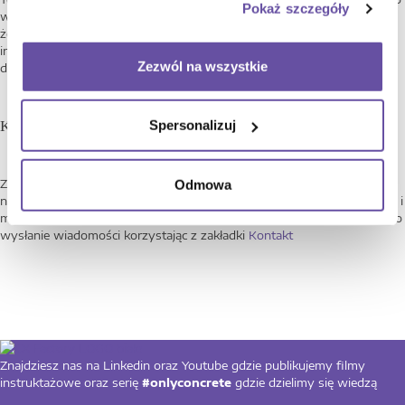
Pokaż szczegóły
w domenie Natulin.eco było przyjemne i gościnne. Prosimy zauważyć,
że chociaż dokładamy wszelkich starań, aby zapewnić dostępność
informacji dla wszystkich użytkowników, nie możemy zagwarantować
Zezwól na wszystkie
dostępności stron trzecich, do których możemy linkować.
Kontakt wsparcia dostępności
Spersonalizuj
Odmowa
Zachęcamy do przekazywania komentarzy, pytań i opinii na temat
naszej strony internetowej. Jeśli używasz technologii wspomagających i
masz trudności z korzystaniem z naszej strony internetowej, prosimy o
wysłanie wiadomości korzystając z zakładki
Kontakt
Znajdziesz nas na Linkedin oraz Youtube gdzie publikujemy filmy
instruktażowe oraz serię
#onlyconcrete
gdzie dzielimy się wiedzą